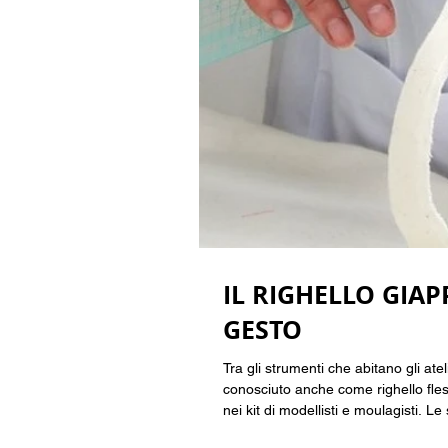
IL RIGHELLO GIAP
GESTO
Tra gli strumenti che abitano gli ate
conosciuto anche come righello fles
nei kit di modellisti e moulagisti. Le sue origini risalgono alle tecn
tracciare e ripetere mo