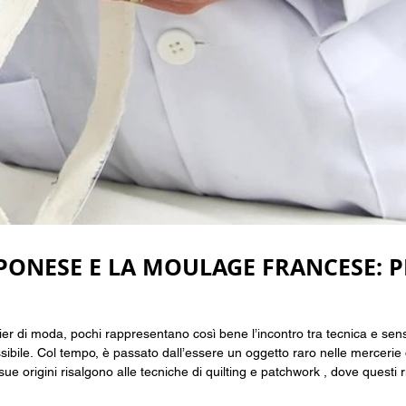
PONESE E LA MOULAGE FRANCESE: PR
lier di moda, pochi rappresentano così bene l’incontro tra tecnica e sens
sibile. Col tempo, è passato dall’essere un oggetto raro nelle mercerie
iche di quilting e patchwork , dove questi righelli venivano utilizzati per allineare,