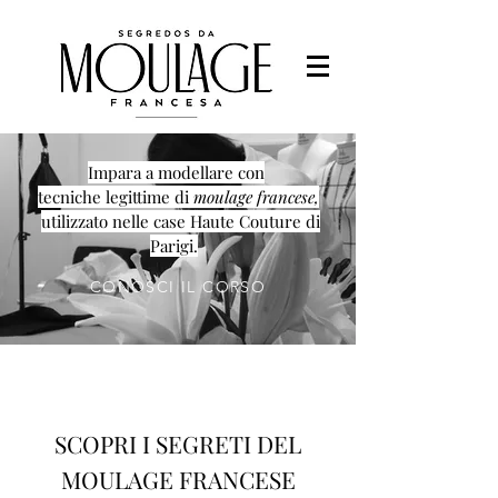
Impara a modellare con
tecniche legittime di
moulage francese,
utilizzato nelle case Haute Couture di
Parigi.
CONOSCI IL CORSO
SCOPRI I SEGRETI DEL
MOULAGE FRANCESE