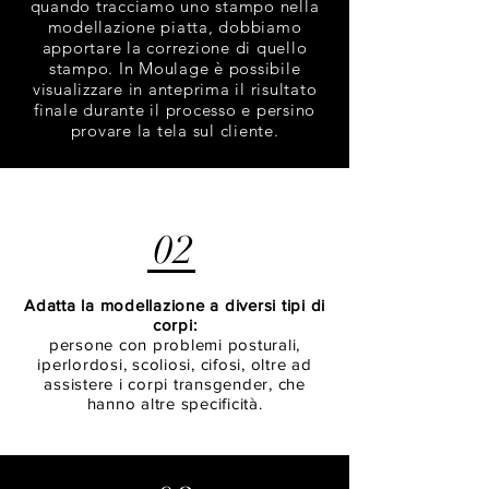
quando tracciamo uno stampo nella
modellazione piatta, dobbiamo
apportare la correzione di quello
stampo. In Moulage è possibile
visualizzare in anteprima il risultato
finale durante il processo e persino
provare la tela sul cliente.
02
Adatta la modellazione a diversi tipi di
corpi:
persone con problemi posturali,
iperlordosi, scoliosi, cifosi, oltre ad
assistere i corpi transgender, che
hanno altre specificità.