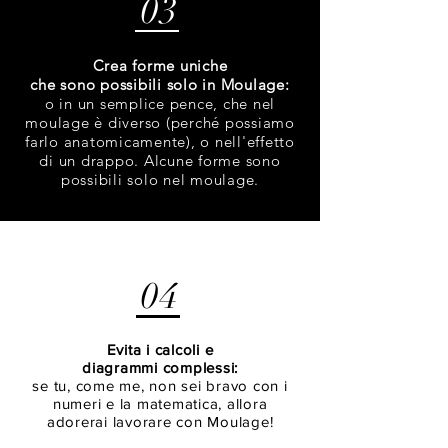
03
Crea forme uniche
che sono possibili solo in Moulage:
o in un semplice pence, che nel
moulage è diverso (perché possiamo
farlo anatomicamente), o nell'effetto
di un drappo. Alcune forme sono
possibili solo nel moulage.
04
Evita i calcoli e
diagrammi complessi:
se tu, come me, non sei bravo con i
numeri e la matematica, allora
adorerai lavorare con Moulage!