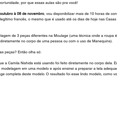
portunidade, por que essas aulas são pra você!
 outubro à 08 de novembro
, vou disponibilizar mais de 10 horas de co
gítimo francês, o mesmo que é usado até os dias de hoje nas Casas 
agem de 3 peças diferentes na Moulage (uma técnica onde a roupa é 
va, diretamente no corpo de uma pessoa ou com o uso de Manequins).
as peças? Então olha só:
e a Camila Nishida está usando foi feito diretamente no corpo dela. E
a modelagem em uma modelo e após ensinei a preparar a tela adequa
e completa deste modelo. O resultado foi esse lindo modelo, como vo