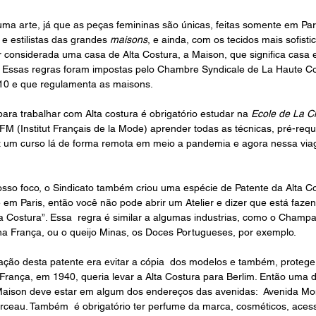
ma arte, já que as peças femininas são únicas, feitas somente em Par
e estilistas das grandes 
maisons
, e ainda, com os tecidos mais sofisti
 considerada uma casa de Alta Costura, a Maison, que significa casa 
 Essas regras foram impostas pelo Chambre Syndicale de La Haute Co
910 e que regulamenta as maisons. 
para trabalhar com Alta costura é obrigatório estudar na 
Ecole de La C
FM (Institut Français de la Mode) aprender todas as técnicas, pré-requi
iz um curso lá de forma remota em meio a pandemia e agora nessa via
so foco, o Sindicato também criou uma espécie de Patente da Alta Cos
 em Paris, então você não pode abrir um Atelier e dizer que está fazen
a Costura”. Essa  regra é similar a algumas industrias, como o Champa
 França, ou o queijo Minas, os Doces Portugueses, por exemplo.
ação desta patente era evitar a cópia  dos modelos e também, proteger o
 França, em 1940, queria levar a Alta Costura para Berlim. Então uma 
 Maison deve estar em algum dos endereços das avenidas:  Avenida M
rceau. Também  é obrigatório ter perfume da marca, cosméticos, aces