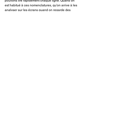
pouvons lire rapidement chaque ligne. Quand on 
est habitué à ces nomenclatures, qu'on arrive à les 
analyser sur les écrans quand on regarde des 
documentaires Haute Couture, tout commence à 
prendre un sens!
Adoptez également ces règles lors de la réalisation 
de votre patron et réalisez à quel point ce détail 
peut faire la différence lorsque vous corrigez les 
tracés et les mesures. Ce sont les petits détails qui 
font une grande différence ! Essayez-le et dites-moi 
ce que vous en pensez!
LA POSE DES BOLDUCS