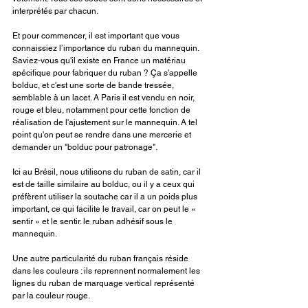
interprétés par chacun.
Et pour commencer, il est important que vous 
connaissiez l’importance du ruban du mannequin. 
Saviez-vous qu'il existe en France un matériau 
spécifique pour fabriquer du ruban ? Ça s'appelle 
bolduc, et c'est une sorte de bande tressée, 
semblable à un lacet. A Paris il est vendu en noir, 
rouge et bleu, notamment pour cette fonction de 
réalisation de l'ajustement sur le mannequin. A tel 
point qu'on peut se rendre dans une mercerie et 
demander un "bolduc pour patronage".
Ici au Brésil, nous utilisons du ruban de satin, car il 
est de taille similaire au bolduc, ou il y a ceux qui 
préfèrent utiliser la soutache car il a un poids plus 
important, ce qui facilite le travail, car on peut le « 
sentir » et le sentir. le ruban adhésif sous le 
mannequin.
Une autre particularité du ruban français réside 
dans les couleurs : ils reprennent normalement les 
lignes du ruban de marquage vertical représenté 
par la couleur rouge.