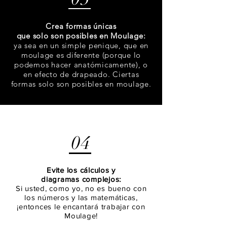
Crea formas únicas
que solo son posibles en Moulage:
ya sea en un simple penique, que en
moulage es diferente (porque lo
podemos hacer anatómicamente), o
en efecto de drapeado. Ciertas
formas solo son posibles en moulage.
04
Evite los cálculos y
diagramas complejos:
Si usted, como yo, no es bueno con
los números y las matemáticas,
¡entonces le encantará trabajar con
Moulage!