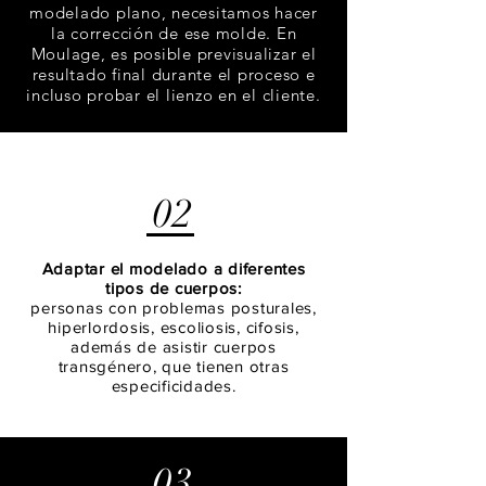
modelado plano, necesitamos hacer
la corrección de ese molde. En
Moulage, es posible previsualizar el
resultado final durante el proceso e
incluso probar el lienzo en el cliente.
02
Adaptar el modelado a diferentes
tipos de cuerpos:
personas con problemas posturales,
hiperlordosis, escoliosis, cifosis,
además de asistir cuerpos
transgénero, que tienen otras
especificidades.
03